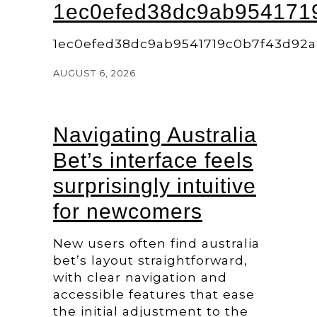
1ec0efed38dc9ab954171
1ec0efed38dc9ab9541719c0b7f43d92a
AUGUST 6, 2026
Navigating Australia
Bet’s interface feels
surprisingly intuitive
for newcomers
New users often find australia
bet’s layout straightforward,
with clear navigation and
accessible features that ease
the initial adjustment to the