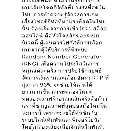
กำไรได้ทันที ทำความรู้จักวงการ
เกมเสี่ยงโชคดิจิทัลที่มาแรงที่สุดใน
ไทย การทำความรู้จักวงการเกม
เสี่ยงโชคดิจิทัลที่มาแรงที่สุดในไทย
นั้น ต้องเริ่มจากการเข้าใจว่า สล็อต
ออนไลน์ คือหัวใจหลักของระบบ
นิเวศนี้ ผู้เล่นควรโฟกัสที่การเลือก
เกมจากผู้ให้บริการที่มีระบบ
Random Number Generator
(RNG) เพื่อความโปร่งใสในการ
หมุนแต่ละครั้ง การปรับใช้กลยุทธ์
จัดการเงินทุนและเลือกอัตรา RTP ที่
สูงกว่า 96% จะช่วยให้เล่นได้
ยาวนานขึ้น การทดลองโหมด
ทดลองเล่นฟรีก่อนลงเงินจริงคือก้าว
แรกที่ชาญฉลาดที่สุดของมือใหม่ใน
วงการนี้ เพราะช่วยให้คุ้นชินกับ
ระบบไลน์เดิมพันและฟีเจอร์โบนัส
โดยไม่ต้องเสี่ยงเสียเงินต้นในทันที.