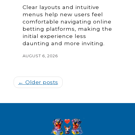
Clear layouts and intuitive
menus help new users feel
comfortable navigating online
betting platforms, making the
initial experience less
daunting and more inviting.
AUGUST 6, 2026
← Older posts