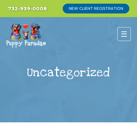
732-939-0008
NEW CLIENT REGISTRATION
☰
Uncategorized