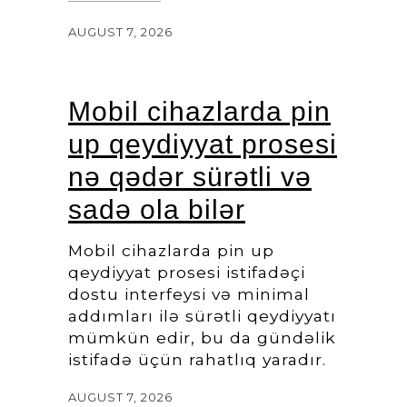
AUGUST 7, 2026
Mobil cihazlarda pin
up qeydiyyat prosesi
nə qədər sürətli və
sadə ola bilər
Mobil cihazlarda pin up
qeydiyyat prosesi istifadəçi
dostu interfeysi və minimal
addımları ilə sürətli qeydiyyatı
mümkün edir, bu da gündəlik
istifadə üçün rahatlıq yaradır.
AUGUST 7, 2026